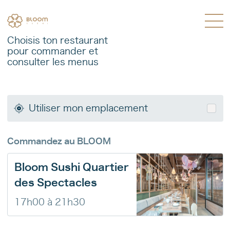
Skip
Skip
to
to
content
navigation
Choisis ton restaurant
pour commander et
consulter les menus
Le sushi botanique :
la passion réinventée
Utiliser mon emplacement
Retrouvez-nous en
commande
pour emporter et sur Uber Eats
Commandez au BLOOM
pour continuer à profiter de nos
Bloom Sushi Quartier
sushis végétales où vous le désirez
des Spectacles
!
17h00 à 21h30