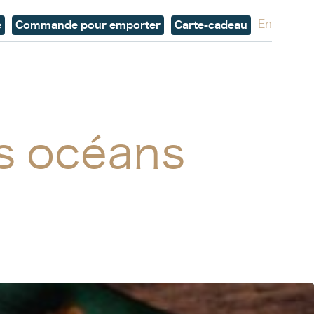
En
e
Commande pour emporter
Carte-cadeau
os océans
r