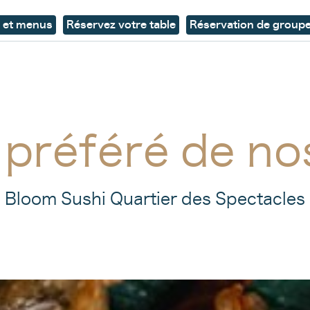
 et menus
Réservez votre table
Réservation de group
 préféré de n
Le sushi botanique :
Bloom Sushi Quartier des Spectacles
la passion réinventée
Retrouvez-nous en
commande pour emporter et su
Uber Eats
pour continuer à profiter de nos sushis
végétales où vous le désirez !